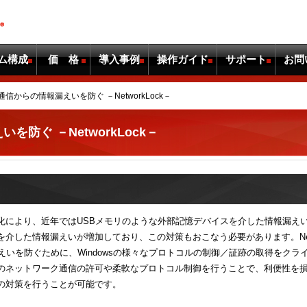
ム構成
価 格
導入事例
操作ガイド
サポート
お問
信からの情報漏えいを防ぐ －NetworkLock－
防ぐ －NetworkLock－
化により、近年ではUSBメモリのような外部記憶デバイスを介した情報漏え
介した情報漏えいが増加しており、この対策もおこなう必要があります。Netw
えいを防ぐために、Windowsの様々なプロトコルの制御／証跡の取得をクラ
のネットワーク通信の許可や柔軟なプロトコル制御を行うことで、利便性を
の対策を行うことが可能です。