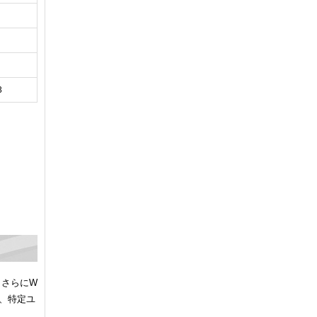
3
、さらにW
で、特定ユ