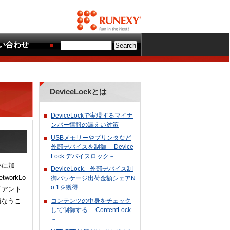
い合わせ
DeviceLockとは
DeviceLockで実現するマイナ
ンバー情報の漏えい対策
USBメモリーやプリンタなど
外部デバイスを制御 －Device
Lock デバイスロック－
いに加
DeviceLock、外部デバイス制
orkLo
御パッケージ出荷金額シェアN
o.1を獲得
イアント
コンテンツの中身をチェック
損なうこ
して制御する －ContentLock
－