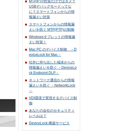
MTP/PTP対策だけではダメ？
USBデバッグモードってな
に？スマートフォンからの情
報漏えい対策
スマートフォンからの情報漏
えいを防ぐ MTP(PTP)の制御
Windowsタブレットの情報漏
えい対策！
Mac PC のデバイス制御 －D
eviceLock for Mac－
社外に持ち出した端末からの
情報漏えいを防ぐ －DeviceLo
ck Endpoint DLP－
ネットワーク通信からの情報
漏えいを防ぐ －NetworkLock
－
VDI環境で実現するデバイス制
御
あなたの会社のセキュリティ
レベルは？
DeviceLock 構築サービス