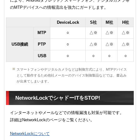
により、Androidタブレット／スマートフォン、デジタルカメラ等
のMTPデバイスへの情報流出を強力にガードします。
DeviceLock
S社
M社
H社
MTP
○
△※
△※
△※
USB接続
PTP
○
△※
△※
△※
USB
○
○
○
○
スマートフォンやデジタルカメラなどは制御方式により、MTPデバイス
として動作するため他社メーカーのデバイス制御製品などでは、書込み
が出来てしまいます。
NetworkLockでシャドーITをSTOP!
インターネットやメールなどでの情報漏洩も対策が可能です。
詳細はNetworkLockのページをご覧ください。
NetworkLockについて