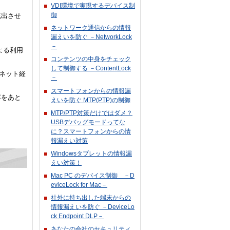
VDI環境で実現するデバイス制
御
流出させ
ネットワーク通信からの情報
漏えいを防ぐ －NetworkLock
－
よる利用
コンテンツの中身をチェック
して制御する －ContentLock
ーネット経
－
スマートフォンからの情報漏
容をあと
えいを防ぐ MTP(PTP)の制御
MTP/PTP対策だけではダメ？
USBデバッグモードってな
に？スマートフォンからの情
報漏えい対策
Windowsタブレットの情報漏
えい対策！
Mac PC のデバイス制御 －D
eviceLock for Mac－
社外に持ち出した端末からの
情報漏えいを防ぐ －DeviceLo
ck Endpoint DLP－
あなたの会社のセキュリティ