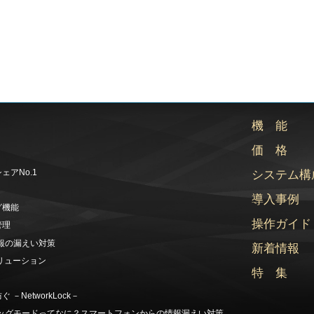
機 能
価 格
アNo.1
システム構
導入事例
グ機能
操作ガイド
管理
情報の漏えい対策
新着情報
リューション
特 集
NetworkLock－
デバッグモードってなに？スマートフォンからの情報漏えい対策