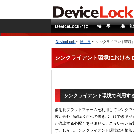
DeviceLockとは
特 長
機 能
DeviceLock
>
特 長
>
シンクライアント環境に
シンクライアント環境における 
シンクライアント環境で利用するDe
仮想化プラットフォームを利用してシンクラ
末から外部記憶装置への書き出しはできませ
が流出する心配もありません。こういった背
す。しかし、シンクライアント環境にも情報