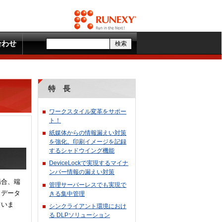
合わせ
特 長
ワークスタイル変革をサポー
ト！
紙媒体からの情報漏えい対策
を強化。印刷イメージを記録
するシャドウイング機能
DeviceLockで実現するマイナ
ンバー情報の漏えい対策
場合、端
管理サーバーレスでも実現で
もデータ
きる集中管理
ていま
シンクライアント環境におけ
る DLPソリューション