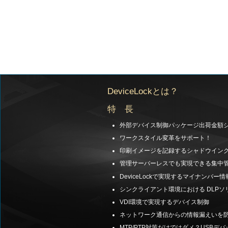
DeviceLockとは？
特 長
外部デバイス制御パッケージ出荷金額シェ
ワークスタイル変革をサポート！
印刷イメージを記録するシャドウイン
管理サーバーレスでも実現できる集中
DeviceLockで実現するマイナンバー
シンクライアント環境における DLPソ
VDI環境で実現するデバイス制御
ネットワーク通信からの情報漏えいを防ぐ －
MTP/PTP対策だけではダメ？USB