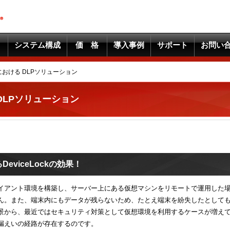
システム構成
価 格
導入事例
サポート
お問い
おける DLPソリューション
DLPソリューション
viceLockの効果！
イアント環境を構築し、サーバー上にある仮想マシンをリモートで運用した
ん。また、端末内にもデータが残らないため、たとえ端末を紛失したとして
景から、最近ではセキュリティ対策として仮想環境を利用するケースが増え
漏えいの経路が存在するのです。