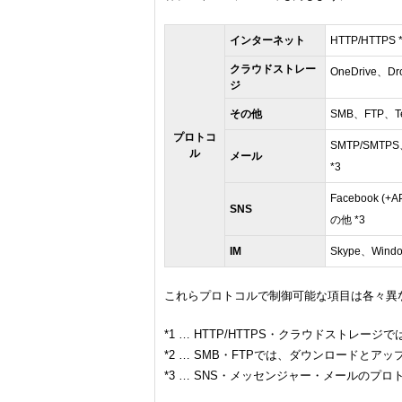
インターネット
HTTP/HTTPS 
クラウドストレー
OneDrive、Dr
ジ
その他
SMB、FTP、Tel
プロトコ
SMTP/SMTPS、
ル
メール
*3
Facebook (+
SNS
の他 *3
IM
Skype、Windo
これらプロトコルで制御可能な項目は各々異
*1 … HTTP/HTTPS・クラウドストレ
*2 … SMB・FTPでは、ダウンロードと
*3 … SNS・メッセンジャー・メールの