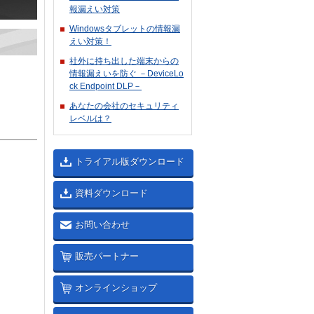
報漏えい対策
Windowsタブレットの情報漏
えい対策！
社外に持ち出した端末からの
情報漏えいを防ぐ －DeviceLo
ck Endpoint DLP－
あなたの会社のセキュリティ
レベルは？
トライアル版ダウンロード
資料ダウンロード
お問い合わせ
販売パートナー
オンラインショップ