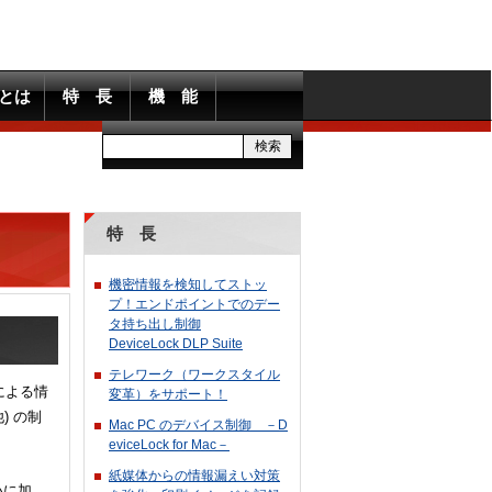
ckとは
特 長
機 能
特 長
機密情報を検知してストッ
プ！エンドポイントでのデー
タ持ち出し制御
DeviceLock DLP Suite
テレワーク（ワークスタイル
信による情
変革）をサポート！
) の制
Mac PC のデバイス制御 －D
eviceLock for Mac－
紙媒体からの情報漏えい対策
いに加