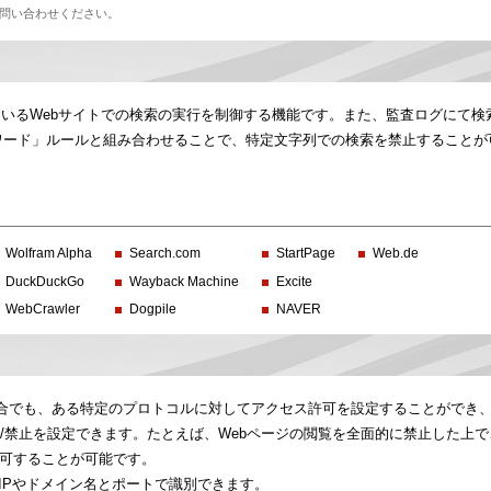
問い合わせください。
提供しているWebサイトでの検索の実行を制御する機能です。また、監査ログにて
「キーワード」ルールと組み合わせることで、特定文字列での検索を禁止すること
Wolfram Alpha
Search.com
StartPage
Web.de
DuckDuckGo
Wayback Machine
Excite
WebCrawler
Dogpile
NAVER
合でも、ある特定のプロトコルに対してアクセス許可を設定することができ
許可/禁止を設定できます。たとえば、Webページの閲覧を全面的に禁止した上
許可することが可能です。
は、IPやドメイン名とポートで識別できます。