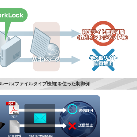
ツ認識ルール(ファイルタイプ検知)を使った制御例