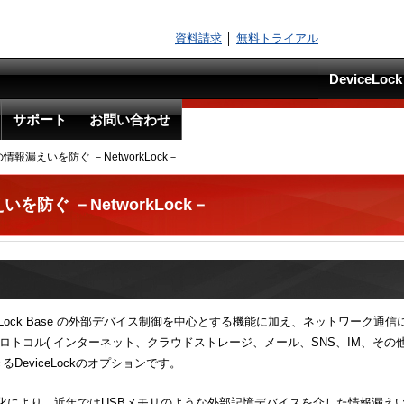
資料請求
│
無料トライアル
DeviceLo
サポート
お問い合わせ
報漏えいを防ぐ －NetworkLock－
防ぐ －NetworkLock－
viceLock Base の外部デバイス制御を中心とする機能に加え、ネットワーク通
プロトコル( インターネット、クラウドストレージ、メール、SNS、IM、その他
DeviceLockのオプションです。
化により、近年ではUSBメモリのような外部記憶デバイスを介した情報漏え