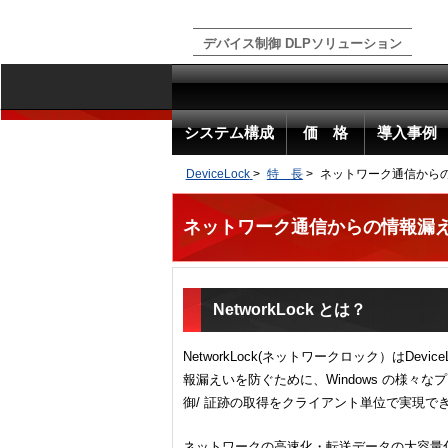
デバイス制御 DLPソリューション
システム構成
価 格
導入事例
DeviceLock
>
特 長
>
ネットワーク通信からの情
ネットワーク通信からの情報漏えいを
NetworkLock とは？
NetworkLock(ネットワークロック）はDe
報漏えいを防ぐために、Windows の様々な
御/ 証跡の取得をクライアント単位で実現できる
ネットワークの高速化・転送データの大容量