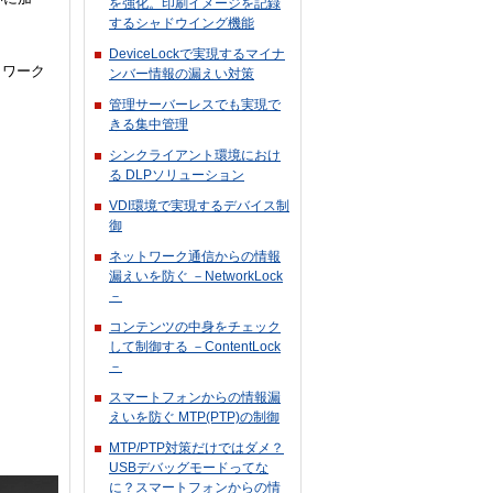
を強化。印刷イメージを記録
するシャドウイング機能
DeviceLockで実現するマイナ
トワーク
ンバー情報の漏えい対策
管理サーバーレスでも実現で
きる集中管理
シンクライアント環境におけ
る DLPソリューション
VDI環境で実現するデバイス制
御
ネットワーク通信からの情報
漏えいを防ぐ －NetworkLock
－
コンテンツの中身をチェック
して制御する －ContentLock
－
スマートフォンからの情報漏
えいを防ぐ MTP(PTP)の制御
MTP/PTP対策だけではダメ？
USBデバッグモードってな
に？スマートフォンからの情