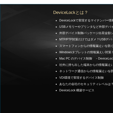
DeviceLockとは？
DeviceLockで実現するマイナンバー
USBメモリーやプリンタなど外部デバ
外部デバイス制御パッケージ出荷金額シェ
MTP/PTP対策だけではダメ？USB
スマートフォンからの情報漏えいを防ぐ M
Windowsタブレットの情報漏えい対策
Mac PC のデバイス制御 －DeviceLock 
社外に持ち出した端末からの情報漏えいを防ぐ －
ネットワーク通信からの情報漏えいを防ぐ －
VDI環境で実現するデバイス制御
あなたの会社のセキュリティレベルは
DeviceLock 構築サービス