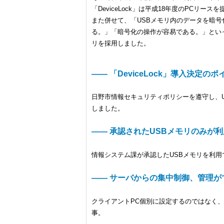
「DeviceLock」は平成18年度のPCリ
また併せて、「USBメモリ内のデータを暗
る。」「暗号化の操作が容易である。」とい
リを採用しました。
―― 「DeviceLock」導入決定
日野市情報セキュリティポリシーを遵守し、
しました。
―― 承認されたUSBメモリのみが
情報システム課が承認したUSBメモリを利
―― サーバからの集中制御、管理が
クライアントPC個別に設定するのではなく、
事。