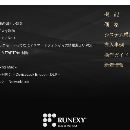
機 能
情報の漏えい対策
価 格
イスを制御
システム構
アNo.1
導入事例
デバッグモードってなに？スマートフォンからの情報漏えい対策
TP(PTP)の制御
操作ガイド
！
新着情報
for Mac－
DeviceLock Endpoint DLP－
NetworkLock－
？