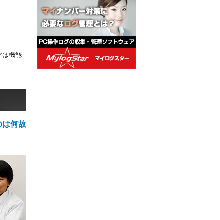
アは機能
のは何故