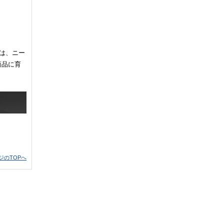
は、ニー
商品に育
ジのTOPへ