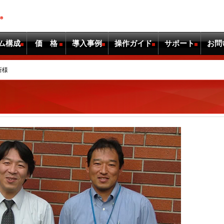
ム構成
価 格
導入事例
操作ガイド
サポート
お問
所様