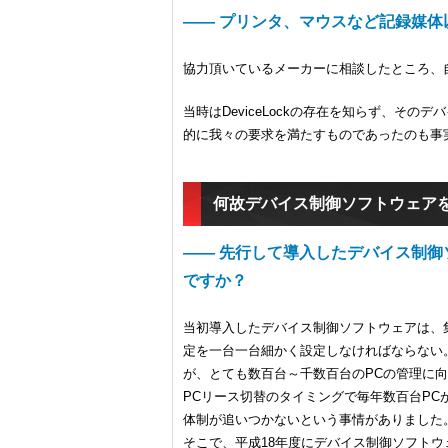
―― プリンタ、マウスなど記録媒体
協力頂いているメーカーに相談したところ、
当時はDeviceLockの存在を知らず、そ
的に我々の要求を満たすものであったのも事
何故デバイス制御ソフトウェアを「
―― 先行して導入したデバイス制御ソ
ですか？
当初導入したデバイス制御ソフトウェアは、
定を一台一台細かく設定しなければならない
が、とても数百台～千数百台のPCの管理に
PCリース切替のタイミングで毎年数百台P
体制が追いつかないという事情がありました
そこで、平成18年度にデバイス制御ソフト