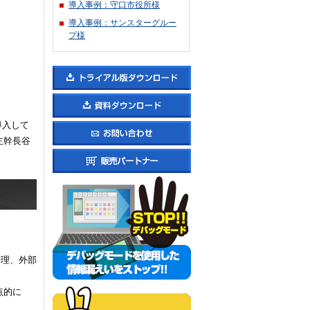
導入事例：守口市役所様
導入事例：サンスターグルー
プ様
導入して
主幹長谷
管理、外部
点的に