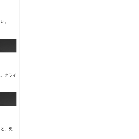
しい。
た。クライ
くと、更