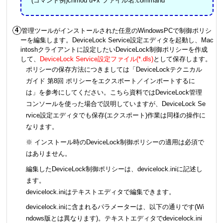
(コマンド例)chmod u+x ファイル名.command
管理ツールがインストールされた任意のWindowsPCで制御ポリシ
ーを編集します。DeviceLock Service設定エディタを起動し、Mac
intoshクライアントに設定したいDeviceLock制御ポリシーを作成
して、
DeviceLock Service設定ファイル(*.dls)
として保存します。
ポリシーの保存方法につきましては「DeviceLockテクニカル
ガイド 第8回 ポリシーをエクスポート／インポートするに
は」を参考にしてください。こちら資料ではDeviceLock管理
コンソールを使った場合で説明していますが、DeviceLock Se
rvice設定エディタでも保存(エクスポート)作業は同様の操作に
なります。
※ インストール時のDeviceLock制御ポリシーの適用は必須で
はありません。
編集したDeviceLock制御ポリシーは、devicelock.iniに記述し
ます。
devicelock.iniはテキストエディタで編集できます。
devicelock.iniに含まれるパラメーターは、以下の通りです(Wi
ndows版とは異なります)。テキストエディタでdevicelock.ini