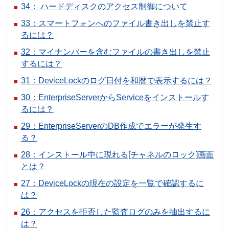
34： ハードディスクのアクセス制御について
33：スマートフォンへのファイル書き出しを禁止す
るには？
32：マイナンバーを含むファイルの書き出しを禁止
するには？
31：DeviceLockのログ日付を和暦で表示するには？
30：EnterpriseServerからServiceをインストールす
るには？
29：EnterpriseServerのDB作成でエラーが発生す
る？
28：インストール中に現れる[チャネルのロック]画面
とは？
27：DeviceLockの現在の設定を一覧で確認するに
は？
26：アクセスを拒否した監査ログのみを抽出するに
は？