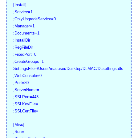
[Install]
;Service=1
;OnlyUpgradeService=0
;Manager=1
;Documents=1
;InstallDir=
;RegFileDir=
;FixedPort=0
;CreateGroups=1
SettingsFile=/Users/macuser/Desktop/DLMAC/DLsettings.dls
;WebConsole=0
;Port=80
;ServerName=
;SSLPort=443
;SSLKeyFile=
;SSLCertFile=
[Misc]
;Run=