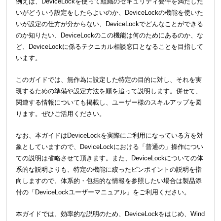
例えば、DeviceLockを使って組織のセキュリティ要件を満たした
いがどういう設定をしたらよいのか、DeviceLockの機能を使いた
いが設定の仕方が分からない、DeviceLockでどんなことができる
のか知りたい、DeviceLockのこの機能は何のためにあるのか、な
ど、DeviceLockに係るテクニカル相談窓口となることを目指して
います。
このガイドでは、無作為に設定した特定の目的に対し、それを実
現するための準備や設定方法を順を追って説明します。併せて、
関連する情報についても掲載し、ユーザー様のスキルアップを図
ります。ぜひご活用ください。
なお、本ガイドはDeviceLockを実際にご利用になっている方を対
象としていますので、DeviceLockにおける「普通の」操作につい
ての説明は省略させて頂きます。また、DeviceLockについての体
系的な説明よりも、特定の機能に絞ったピンポイントの説明を指
向しますので、体系的・包括的な情報を参照したい場合は製品添
付の「DeviceLockユーザーマニュアル」をご利用ください。
本ガイドでは、効率的な説明のため、DeviceLockをはじめ、Wind