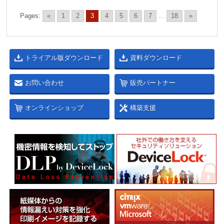
Pages:
«
1
2
3
4
5
6
7
...
18
»
トライアル版ダウンロード
資料ダウンロード
お問い合わせ
販売パートナー
オンラインショップ
構築支援