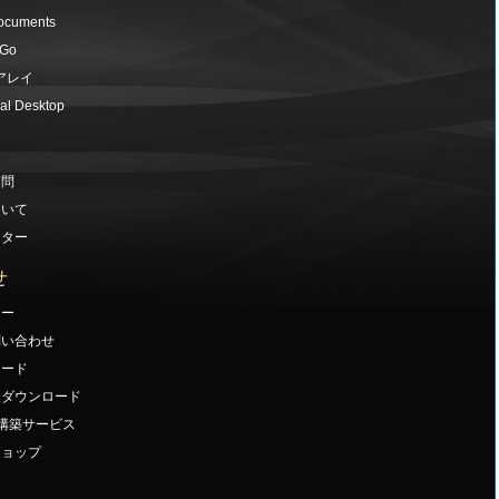
ocuments
 Go
アレイ
al Desktop
質問
ついて
ンター
せ
ナー
問い合わせ
ロード
版ダウンロード
ck 構築サービス
ショップ