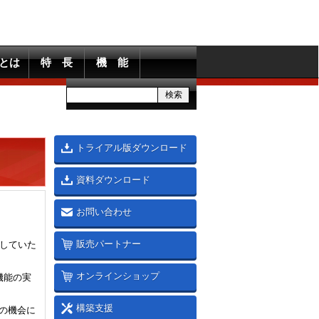
ckとは
特 長
機 能
トライアル版ダウンロード
資料ダウンロード
お問い合わせ
販売パートナー
体感していた
オンラインショップ
機能の実
構築支援
の機会に