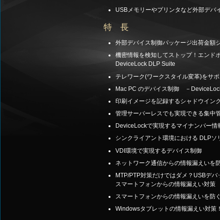
USBメモリーやプリンタなど外部デバ
特 長
外部デバイス制御パッケージ出荷金額シェ
機密情報を検知してストップ！エンド
DeviceLock DLP Suite
テレワーク(ワークスタイル変革)をサ
Mac PC のデバイス制御 －DeviceLock 
印刷イメージを記録するシャドウイン
管理サーバーレスでも実現できる集中
DeviceLockで実現するマイナンバー
シンクライアント環境における DLPソ
VDI環境で実現するデバイス制御
ネットワーク通信からの情報漏えいを防ぐ －
MTP/PTP対策だけではダメ？USBデ
スマートフォンからの情報漏えい対策
スマートフォンからの情報漏えいを防ぐ M
Windowsタブレットの情報漏えい対策