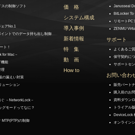
イスの制御ソフト
Janusseal D
価 格
BitLocker To
システム構成
リモートPC
アNo.1
導入事例
ZENMU Virtu
ポイントでのデータ持ち出し制御
新着情報
サポート
ポート！
特 集
よくあるご
for Mac－
保守契約に
動 画
グ機能
サポートセ
How to
管理
お問い合わ
情報の漏えい対策
販売パート
リューション
購入前のお
資料ダウン
NetworkLock－
トライアル
バッグモードってなに？
DeviceLo
TP(PTP)の制御
オンライン
！