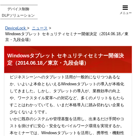
デバイス制御
メニュー
DLPソリューション
DeviceLock
>
ニュース
>
Windowsタブレット セキュリティセミナー開催決定（2014.06.18／東
京・九段会場）
Windowsタブレット セキュリティセミナー開催決
定（2014.06.18／東京・九段会場）
ビジネスシーンへのタブレット活用が一般的になりつつあるな
か、いよいよ本命ともいえるWindowsタブレットの導入が本格化
してきました。しかし、タブレットの導入が、業務効率の向上
や、ワークスタイル変革への対応など、多くのメリットをもたら
すことはわかっていても、いまだ本格導入に踏み切れない企業も
少なくないようです。
いかに既存のシステムや管理基盤を活用し、出来るだけ手間やコ
ストを掛けずに安心・安全なモバイルワーク環境を実現するか。
本セミナーでは、Windowsタブレットを活用し、携帯性・機動性