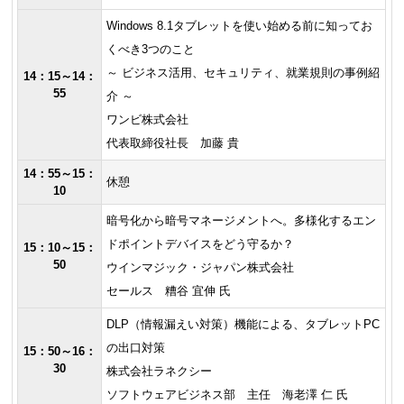
Windows 8.1タブレットを使い始める前に知ってお
くべき3つのこと
～ ビジネス活用、セキュリティ、就業規則の事例紹
14：15～14：
55
介 ～
ワンビ株式会社
代表取締役社長 加藤 貴
14：55～15：
休憩
10
暗号化から暗号マネージメントへ。多様化するエン
ドポイントデバイスをどう守るか？
15：10～15：
50
ウインマジック・ジャパン株式会社
セールス 糟谷 宜伸 氏
DLP（情報漏えい対策）機能による、タブレットPC
の出口対策
15：50～16：
30
株式会社ラネクシー
ソフトウェアビジネス部 主任 海老澤 仁 氏