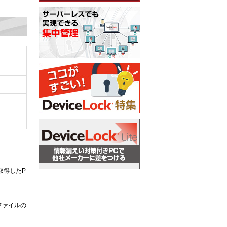
取得したP
。
ファイルの