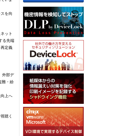
ンスを向
たネット
する先端
を再定義
、外部デ
盗難・紛
性向上へ
ご視聴く