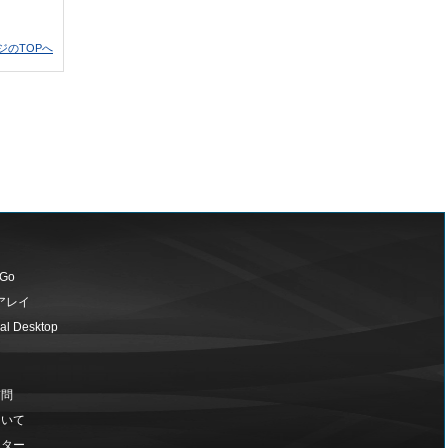
ジのTOPへ
 Go
アレイ
al Desktop
質問
ついて
ンター