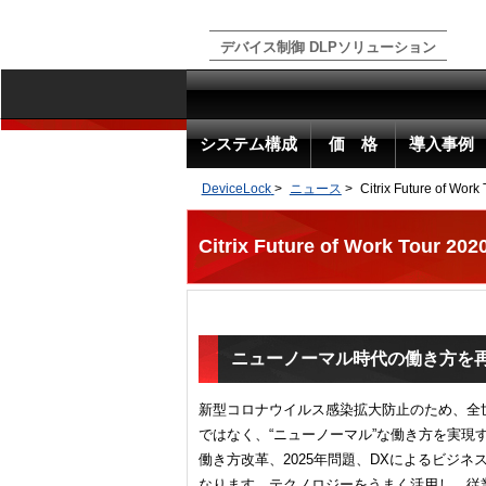
デバイス制御 DLPソリューション
システム構成
価 格
導入事例
DeviceLock
>
ニュース
>
Citrix Future of W
Citrix Future of Work Tour 
ニューノーマル時代の働き方を再定義 - B
新型コロナウイルス感染拡大防止のため、全
ではなく、“ニューノーマル”な働き方を実現
働き方改革、2025年問題、DXによるビジ
なります。テクノロジーをうまく活用し、従