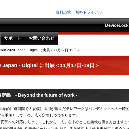
資料請求
│
無料トライアル
DeviceLo
サポート
お問い合わせ
ork Tour 2020 Japan - Digital に出展＜11月17日-19日＞
2020 Japan - Digital に出展＜11月17日-19日＞
eyond the future of work -
世界的に短期間で大規模に採用が進んだテレワークはパンデミックへの一時
する手段として、今、広く定着しつつあります。
ネス変革への対応に向けて、これから「人」を中心とした柔軟な働き方はますま
業員の働きがいやモチベーションを上げ、生産性向上させる事が広く求めら