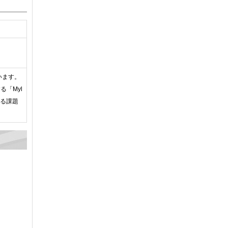
います。
「Myl
よる課題