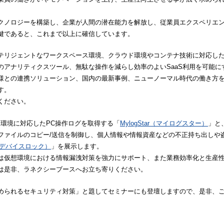
クノロジーを構築し、企業が人間の潜在能力を解放し、従業員エクスペリエ
鍵であると、これまで以上に確信しています。
テリジェントなワークスペース環境、クラウド環境やコンテナ技術に対応し
のアナリティクスツール、無駄な操作を減らし効率のよいSaaS利用を可能に
様との連携ソリューション、国内の最新事例、ニューノーマル時代の働き方
す。
ください。
 Desktops環境に対応したPC操作ログを取得する「
MylogStar（マイログスター）
」と
ファイルのコピー/送信を制御し、個人情報や情報資産などの不正持ち出しや
ck（デバイスロック）
」を展示します。
は仮想環境における情報漏洩対策を強力にサポート、また業務効率化と生産
は是非、ラネクシーブースへお立ち寄りください。
められるセキュリティ対策」と題してセミナーにも登壇しますので、是非、