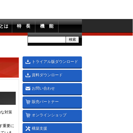
ckとは
特 長
機 能
トライアル版ダウンロード
資料ダウンロード
お問い合わせ
販売パートナー
的な対策
オンラインショップ
す重要に
構築支援
れていま