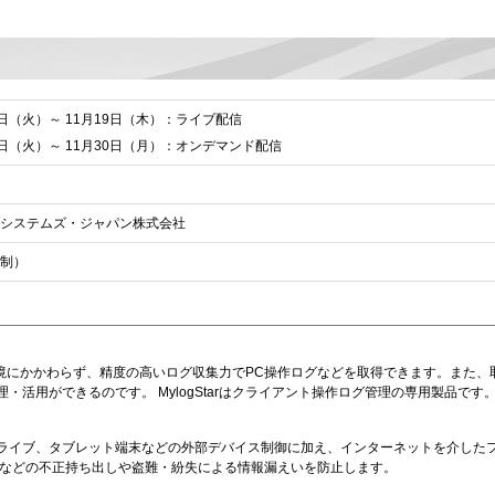
。
17日（火）～ 11月19日（木）：ライブ配信
24日（火）～ 11月30日（月）：オンデマンド配信
システムズ・ジャパン株式会社
制）
ント環境にかかわらず、精度の高いログ収集力でPC操作ログなどを取得できます。また、
・活用ができるのです。 MylogStarはクライアント操作ログ管理の専用製品です
D/DVDドライブ、タブレット端末などの外部デバイス制御に加え、インターネットを介した
などの不正持ち出しや盗難・紛失による情報漏えいを防止します。