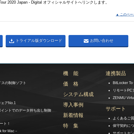
 Work Tour 2020 Japan - Digital オフィシャルサイトへリンクします。
▲ このペー
トライアル版ダウンロード
お問い合わせ
機 能
連携製品
イスの制御ソフト
BitLocker To
価 格
リモートPC
システム構成
ZENMU Virtu
アNo.1
導入事例
サポート
ポイントでのデータ持ち出し制御
新着情報
よくあるご
ポート！
特 集
保守契約に
for Mac－
サポートセ