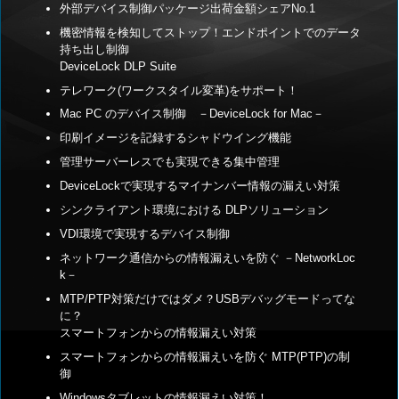
外部デバイス制御パッケージ出荷金額シェアNo.1
機密情報を検知してストップ！エンドポイントでのデータ
持ち出し制御
DeviceLock DLP Suite
テレワーク(ワークスタイル変革)をサポート！
Mac PC のデバイス制御 －DeviceLock for Mac－
印刷イメージを記録するシャドウイング機能
管理サーバーレスでも実現できる集中管理
DeviceLockで実現するマイナンバー情報の漏えい対策
シンクライアント環境における DLPソリューション
VDI環境で実現するデバイス制御
ネットワーク通信からの情報漏えいを防ぐ －NetworkLoc
k－
MTP/PTP対策だけではダメ？USBデバッグモードってな
に？
スマートフォンからの情報漏えい対策
スマートフォンからの情報漏えいを防ぐ MTP(PTP)の制
御
Windowsタブレットの情報漏えい対策！