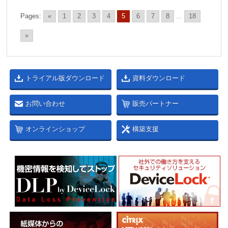
Pages:
«
1
2
3
4
5
6
7
8
...
18
»
トライアル版ダウンロード
資料ダウンロード
お問い合わせ
販売パートナー
オンラインショップ
構築支援