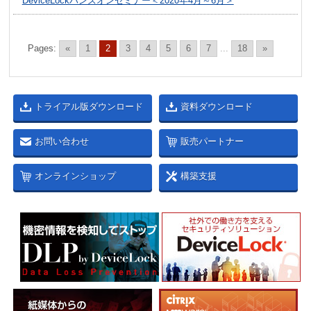
DeviceLockハンズオンセミナー＜2020年4月～6月＞
Pages:
«
1
2
3
4
5
6
7
...
18
»
トライアル版ダウンロード
資料ダウンロード
お問い合わせ
販売パートナー
オンラインショップ
構築支援