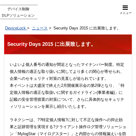
デバイス制御
メニュー
DLPソリューション
DeviceLock
>
ニュース
>
Security Days 2015 に出展致します。
Security Days 2015 に出展致します。
いよいよ個人番号の通知が間近となったマイナンバー制度。特定
個人情報の適正な取り扱いに関してより多くの関心が寄せられ、
企業へのセキュリティ対策の見直しが迫られています。
本イベントは大盛況で終えた2月開催展示会の第2弾となり、「特
定個人情報の適正な取扱いに関するガイドライン(事業者編)」に
記載の安全管理措置の対策について、さらに具体的なセキュリテ
ィソリューションを展示し紹介いたします。
ラネクシーは、??特定個人情報?に対して不正な操作への抑止効
果と証跡管理を実現する?クライアント操作ログ管理ソリューショ
ン「MylogStar（マイログスター）」と内部からの情報漏えいを防