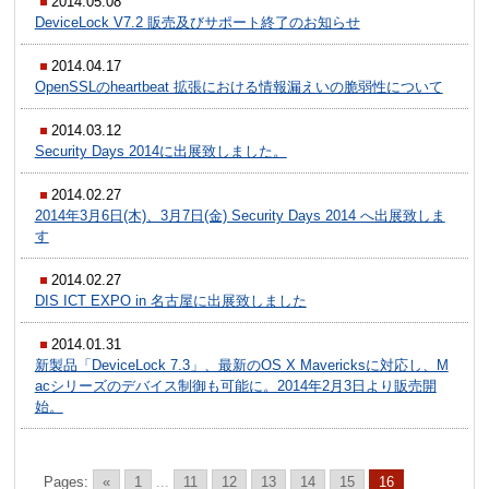
2014.05.08
DeviceLock V7.2 販売及びサポート終了のお知らせ
2014.04.17
OpenSSLのheartbeat 拡張における情報漏えいの脆弱性について
2014.03.12
Security Days 2014に出展致しました。
2014.02.27
2014年3月6日(木)、3月7日(金) Security Days 2014 へ出展致しま
す
2014.02.27
DIS ICT EXPO in 名古屋に出展致しました
2014.01.31
新製品「DeviceLock 7.3」、最新のOS X Mavericksに対応し、M
acシリーズのデバイス制御も可能に。2014年2月3日より販売開
始。
Pages:
«
1
...
11
12
13
14
15
16