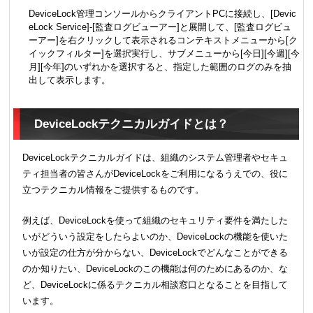
DeviceLock管理コンソールからクライアントPCに接続し、[Devic
eLock Service]-[監査ログビューアー]と展開して、[監査ログビュ
ーアー]を右クリックして表示されるコンテキスト メニューから[ク
イックフィルター]を選択実行し、サブメニューから[今日][今週][今
月][今年]のいずれかを選択すると、指定した範囲のログのみを抽
出して表示します。
DeviceLockテクニカルガイドとは？
DeviceLockテクニカルガイドは、組織のシステム管理者やセキュ
ティ担当者の皆さんがDeviceLockをご利用になるうえでの、役に
立つテクニカル情報をご提供するものです。
例えば、DeviceLockを使って組織のセキュリティ要件を満たした
いがどういう設定をしたらよいのか、DeviceLockの機能を使いた
いが設定の仕方が分からない、DeviceLockでどんなことができる
のか知りたい、DeviceLockのこの機能は何のためにあるのか、な
ど、DeviceLockに係るテクニカル相談窓口となることを目指して
います。