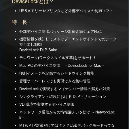
DeviceLockとは？
USBメモリーやプリンタなど外部デバイスの制御ソフト
特 長
外部デバイス制御パッケージ出荷金額シェアNo.1
機密情報を検知してストップ！エンドポイントでのデータ
持ち出し制御
DeviceLock DLP Suite
テレワーク(ワークスタイル変革)をサポート！
Mac PC のデバイス制御 －DeviceLock for Mac－
印刷イメージを記録するシャドウイング機能
管理サーバーレスでも実現できる集中管理
DeviceLockで実現するマイナンバー情報の漏えい対策
シンクライアント環境における DLPソリューション
VDI環境で実現するデバイス制御
ネットワーク通信からの情報漏えいを防ぐ －NetworkLoc
k－
MTP/PTP対策だけではダメ？USBデバッグモードってな