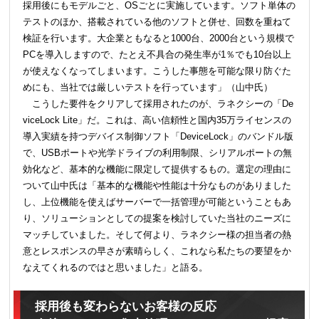
採用後にもモデルごと、OSごとに実施しています。ソフト単体の
テストのほか、搭載されている他のソフトと併せ、回数を重ねて
検証を行います。大企業ともなると1000台、2000台という規模で
PCを導入しますので、たとえ不具合の発生率が1％でも10台以上
が使えなくなってしまいます。こうした事態を可能な限り防ぐた
めにも、当社では厳しいテストを行っています」（山中氏）
こうした要件をクリアして採用されたのが、ラネクシーの「De
viceLock Lite」だ。これは、高い信頼性と国内35万ライセンスの
導入実績を持つデバイス制御ソフト「DeviceLock」のバンドル版
で、USBポートや光学ドライブの利用制限、シリアルポートの無
効化など、基本的な機能に限定して提供するもの。選定の理由に
ついて山中氏は「基本的な機能や性能は十分なものがありました
し、上位機能を使えばサーバーで一括管理が可能ということもあ
り、ソリューションとしての提案を検討していた当社のニーズに
マッチしていました。そして何より、ラネクシー様の担当者の熱
意とレスポンスの早さが素晴らしく、これなら私たちの要望をか
なえてくれるのではと思いました」と語る。
採用後も変わらないお客様の反応