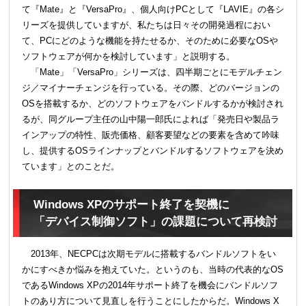
て『Mate』と『VersaPro』、個人向けPCとして『LAVIE』の各シ
リーズを提供していますが、私たちは日々その開発過程におい
て、PCにどのような機能を持たせるか、そのために必要なOSや
ソフトウェアが何かを検討しています」と説明する。
「Mate」「VersaPro」シリーズは、四半期ごとにモデルチェン
ジ／マイナーチェンジを行っている。その際、どのバージョンの
OSを搭載するか、どのソフトウェアをバンドルするかが検討され
るが、同グループ主任の山中陽一郎氏によれば「発売日や製品ラ
インアップの特性、販売価格、顧客要望などの要素を含めて吟味
し、提供するOSラインナップとバンドルするソフトウェアを決め
ています」とのことだ。
Windows XPのサポート終了を契機に
「デバイス制御ソフト」の課題について再検討
2013年、NECPCは次期モデルに搭載するバンドルソフトをい
かにすべきか悩みを抱えていた。というのも、当時の代表的なOS
であるWindows XPの2014年サポート終了を機会にバンドルソフ
トのあり方について見直しを行うことにしたからだ。Windows X