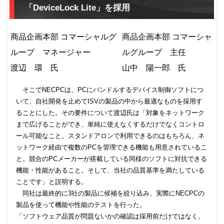
「DeviceLock Lite」を採用
商品企画本部 コマーシャルグ
商品企画本部 コマーシャ
ループ マネージャー
ルグループ 主任
渡辺 環 氏
山中 陽一郎 氏
そこでNECPCは、PCにバンドルするデバイス制御ソフトにつ
いて、自社開発を止めてISVの製品の中から最適なものを採用す
ることにした。その要件について渡辺氏は「対象をネットワーク
まで広げることができ、単純に使えなくするだけでなくコントロ
ール可能なこと。スタンドアロンで利用できるのはもちろん、ネ
ットワーク経由で複数のPCを管理できる機能も用意されているこ
と。競合のPCメーカーが搭載している同様のソフトに対抗できる
機能・性能があること。そして、当社の品質基準を満たしている
ことです」と説明する。
同社は最終的に3社の製品に候補を絞り込み、実際にNECPCの
製品を使って機能や性能のテストを行った。
「ソフトウェア品質が問題ないかの確認は採用前だけではなく、