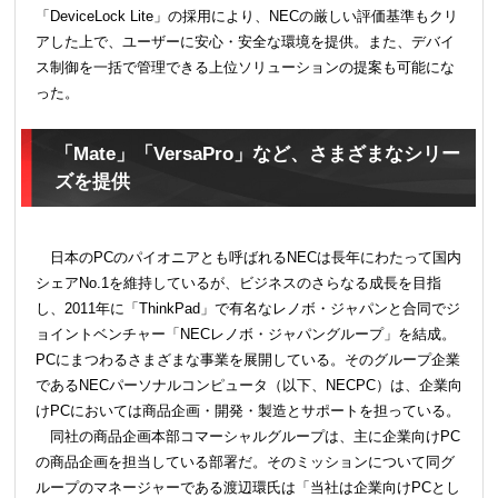
「DeviceLock Lite」の採用により、NECの厳しい評価基準もクリ
アした上で、ユーザーに安心・安全な環境を提供。また、デバイ
ス制御を一括で管理できる上位ソリューションの提案も可能にな
った。
「Mate」「VersaPro」など、さまざまなシリー
ズを提供
日本のPCのパイオニアとも呼ばれるNECは長年にわたって国内
シェアNo.1を維持しているが、ビジネスのさらなる成長を目指
し、2011年に「ThinkPad」で有名なレノボ・ジャパンと合同でジ
ョイントベンチャー「NECレノボ・ジャパングループ」を結成。
PCにまつわるさまざまな事業を展開している。そのグループ企業
であるNECパーソナルコンピュータ（以下、NECPC）は、企業向
けPCにおいては商品企画・開発・製造とサポートを担っている。
同社の商品企画本部コマーシャルグループは、主に企業向けPC
の商品企画を担当している部署だ。そのミッションについて同グ
ループのマネージャーである渡辺環氏は「当社は企業向けPCとし