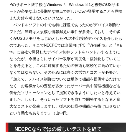
Pのサポート終了後もWindows 7、Windows 8.1と複数のOSサポ
ートが必要な上に長期的な観点で新しいOSが登場することも見据
えた方針を考えないといけなかった。
バンドルソフトの中でも特に課題であったのがデバイス制御ソ
フトだ。当時は大規模な情報漏えい事件が多発しており、その多
くがUSBメモリをはじめとしたPCの外部接続デバイスを介したも
のであった。そこでNECPCでは企業向けPC『VersaPro』と『Ma
te』に自社で開発したデバイス制御ソフトをバンドルするように
なったが、今後さらにサイバー攻撃が高度化・複雑化していくこ
とを考えると、これに対抗するための技術も継続的に高めていか
なくてはならない。そのためには多くの労力とコストが必要だ。
「加えて、デバイス制御については単体で機能を提供するだけで
なく、お客様からの要望が多かったサーバー集中管理機能なども
併せたソリューションとして提案できるようにしたいと考えてい
ました。しかし、そういったソフトを自社で開発するとなると多
大なコストが発生しますし、従来の仕様や機能から抜け出せない
という懸念もあります」（山中氏）
NECPCならではの厳しいテストを経て