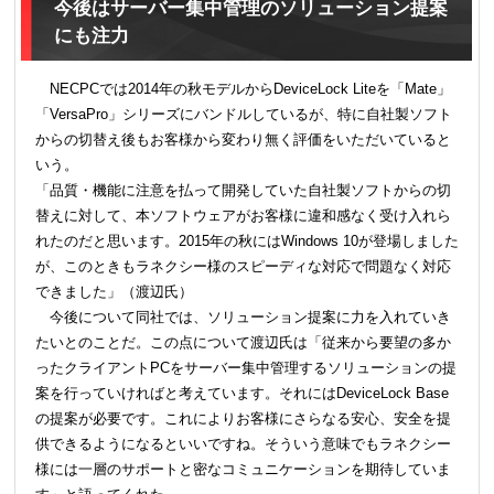
今後はサーバー集中管理のソリューション提案
にも注力
NECPCでは2014年の秋モデルからDeviceLock Liteを「Mate」
「VersaPro」シリーズにバンドルしているが、特に自社製ソフト
からの切替え後もお客様から変わり無く評価をいただいていると
いう。
「品質・機能に注意を払って開発していた自社製ソフトからの切
替えに対して、本ソフトウェアがお客様に違和感なく受け入れら
れたのだと思います。2015年の秋にはWindows 10が登場しました
が、このときもラネクシー様のスピーディな対応で問題なく対応
できました」（渡辺氏）
今後について同社では、ソリューション提案に力を入れていき
たいとのことだ。この点について渡辺氏は「従来から要望の多か
ったクライアントPCをサーバー集中管理するソリューションの提
案を行っていければと考えています。それにはDeviceLock Base
の提案が必要です。これによりお客様にさらなる安心、安全を提
供できるようになるといいですね。そういう意味でもラネクシー
様には一層のサポートと密なコミュニケーションを期待していま