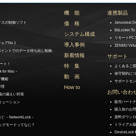
機 能
連携製品
イスの制御ソフト
Janusseal D
価 格
BitLocker To
システム構成
リモートPC
アNo.1
導入事例
ZENMU Virtu
ポイントでのデータ持ち出し制御
新着情報
サポート
ポート！
特 集
よくあるご
for Mac－
保守契約に
動 画
グ機能
サポートセ
How to
管理
お問い合わ
情報の漏えい対策
販売パート
リューション
購入前のお
資料ダウン
NetworkLock－
トライアル
バッグモードってなに？
DeviceLo