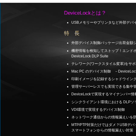
DeviceLockとは？
USBメモリーやプリンタなど外部デバ
特 長
外部デバイス制御パッケージ出荷金額シェ
機密情報を検知してストップ！エンド
DeviceLock DLP Suite
テレワーク(ワークスタイル変革)をサ
Mac PC のデバイス制御 －DeviceLock 
印刷イメージを記録するシャドウイン
管理サーバーレスでも実現できる集中
DeviceLockで実現するマイナンバー
シンクライアント環境における DLPソ
VDI環境で実現するデバイス制御
ネットワーク通信からの情報漏えいを防ぐ －
MTP/PTP対策だけではダメ？USBデ
スマートフォンからの情報漏えい対策