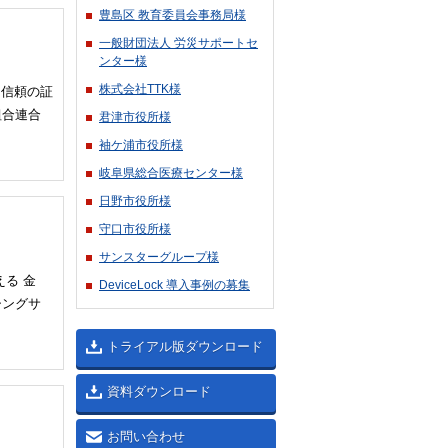
豊島区 教育委員会事務局様
一般財団法人 労災サポートセ
ンター様
株式会社TTK様
は信頼の証
組合連合
君津市役所様
袖ケ浦市役所様
岐阜県総合医療センター様
日野市役所様
守口市役所様
サンスターグループ様
る 金
DeviceLock 導入事例の募集
シングサ
トライアル版ダウンロード
資料ダウンロード
お問い合わせ