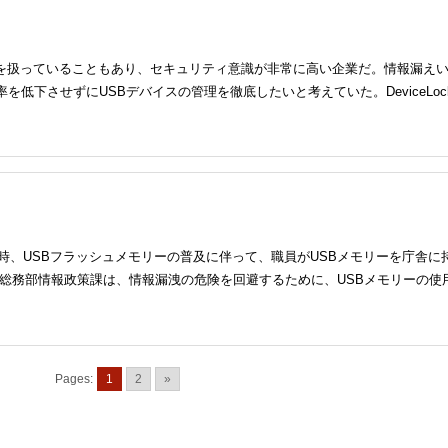
備を扱っていることもあり、セキュリティ意識が非常に高い企業だ。情報漏え
を低下させずにUSBデバイスの管理を徹底したいと考えていた。DeviceLoc
当時、USBフラッシュメモリーの普及に伴って、職員がUSBメモリーを庁舎に
 総務部情報政策課は、情報漏洩の危険を回避するために、USBメモリーの使
Pages:
1
2
»