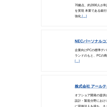
70拠点、約2000人が
を実現 本業である銀
強化
[…]
NECパーソナル
企業向けPCの標準デバイ
ランドのもと、PCの
[…]
株式会社 アールテ
オフショア開発の提供
設計・製造分野におけ
に現地法人を持ち、さ