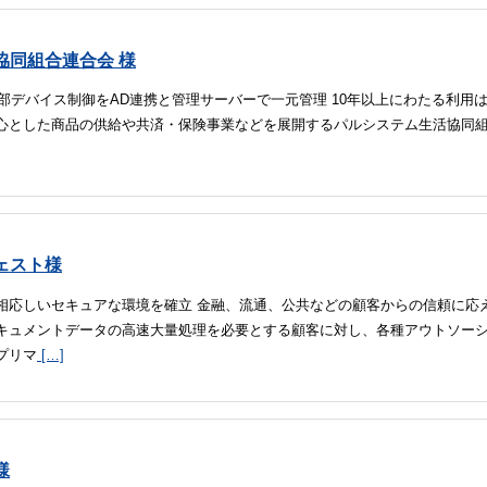
協同組合連合会 様
外部デバイス制御をAD連携と管理サーバーで一元管理 10年以上にわたる利用
心とした商品の供給や共済・保険事業などを展開するパルシステム生活協同
ェスト様
相応しいセキュアな環境を確立 金融、流通、公共などの顧客からの信頼に応え
キュメントデータの高速大量処理を必要とする顧客に対し、各種アウトソー
プリマ
[…]
様