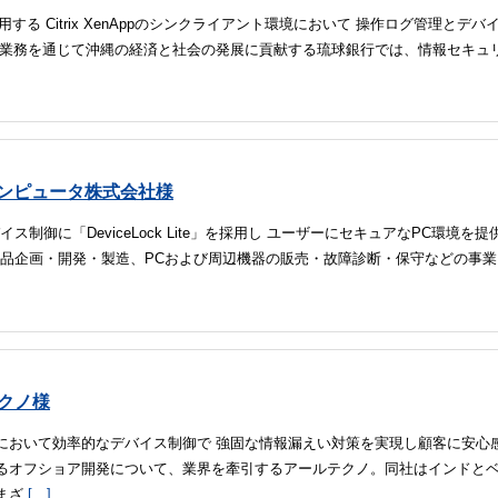
利用する Citrix XenAppのシンクライアント環境において 操作ログ管理とデバ
行業務を通じて沖縄の経済と社会の発展に貢献する琉球銀行では、情報セキュ
コンピュータ株式会社様
ス制御に「DeviceLock Lite」を採用し ユーザーにセキュアなPC環境を提供
商品企画・開発・製造、PCおよび周辺機器の販売・故障診断・保守などの事
クノ様
において効率的なデバイス制御で 強固な情報漏えい対策を実現し顧客に安心
るオフショア開発について、業界を牽引するアールテクノ。同社はインドと
まざ
[…]