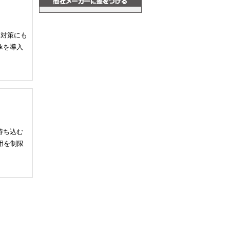
い対策にも
kを導入
持ち込む
用を制限