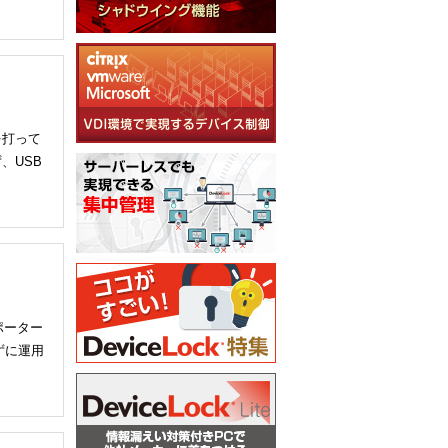
を打って
、USB
ポーター
ずに運用