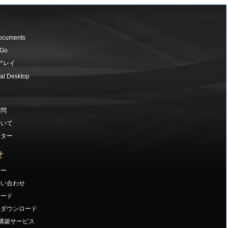
ocuments
 Go
アレイ
al Desktop
質問
ついて
ンター
せ
ナー
問い合わせ
ロード
版ダウンロード
ck 構築サービス