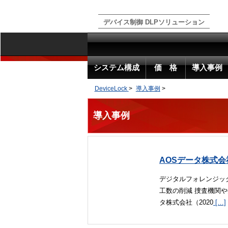
デバイス制御 DLPソリューション
システム構成
価 格
導入事例
DeviceLock
>
導入事例
>
導入事例
AOSデータ株式会
デジタルフォレンジッ
工数の削減 捜査機関
タ株式会社（2020
[…]