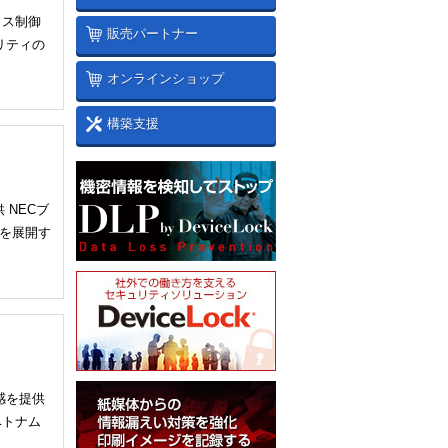
イス制御
販売パートナー
リティの
オンラインショップ
構築支援
 NECブ
業を展開す
感を提供
ベトナム