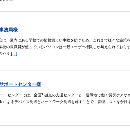
会事務局様
会は、区内にある学校での情報漏えい事故を防ぐため、これまで様々な施策
学校の教職員が使っているパソコンは一般ユーザー権限しか与えられておらず
のやり
[…]
災サポートセンター様
ポートセンターでは、全国7 拠点の支援センターと、遠隔地で働く労災ケアサ
ceLock によるデバイス制御とネットワーク制御を施すことで、管理コストをかけ