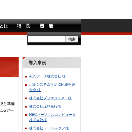
ckとは
特 長
機 能
導入事例
AOSデータ株式会社 様
パルシステム生活協同組合連
合会 様
株式会社プリマジェスト様
境と準備
株式会社琉球銀行様
OSデー
NECパーソナルコンピュータ
株式会社様
株式会社 アールテクノ様