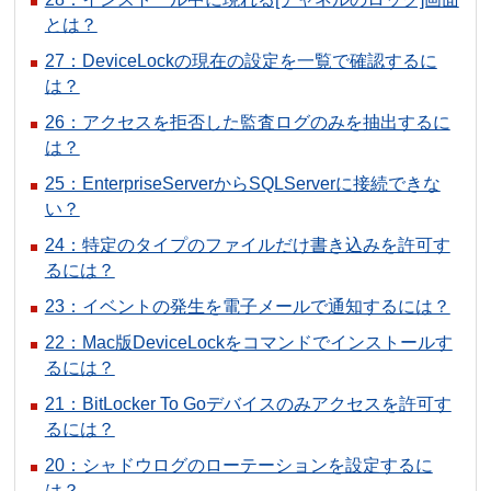
とは？
27：DeviceLockの現在の設定を一覧で確認するに
は？
26：アクセスを拒否した監査ログのみを抽出するに
は？
25：EnterpriseServerからSQLServerに接続できな
い？
24：特定のタイプのファイルだけ書き込みを許可す
るには？
23：イベントの発生を電子メールで通知するには？
22：Mac版DeviceLockをコマンドでインストールす
るには？
21：BitLocker To Goデバイスのみアクセスを許可す
るには？
20：シャドウログのローテーションを設定するに
は？