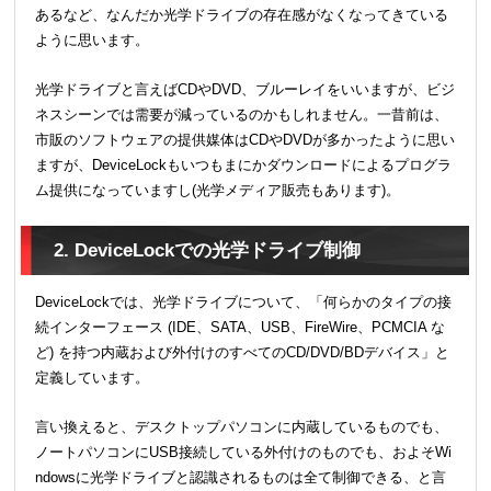
あるなど、なんだか光学ドライブの存在感がなくなってきている
ように思います。
光学ドライブと言えばCDやDVD、ブルーレイをいいますが、ビジ
ネスシーンでは需要が減っているのかもしれません。一昔前は、
市販のソフトウェアの提供媒体はCDやDVDが多かったように思い
ますが、DeviceLockもいつもまにかダウンロードによるプログラ
ム提供になっていますし(光学メディア販売もあります)。
2. DeviceLockでの光学ドライブ制御
DeviceLockでは、光学ドライブについて、「何らかのタイプの接
続インターフェース (IDE、SATA、USB、FireWire、PCMCIA な
ど) を持つ内蔵および外付けのすべてのCD/DVD/BDデバイス」と
定義しています。
言い換えると、デスクトップパソコンに内蔵しているものでも、
ノートパソコンにUSB接続している外付けのものでも、およそWi
ndowsに光学ドライブと認識されるものは全て制御できる、と言