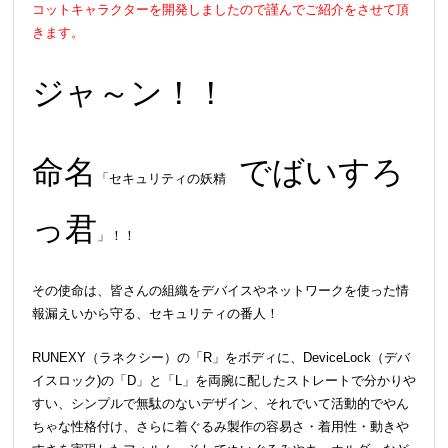
コットキャラクターを開発しましたので謹んでご紹介をさせて頂
きます。
ジャ～ン！！
命名
でばいすろ
「セキュリティの妖精
っ君
」！！
その使命は、皆さんの組織をデバイスやネットワークを使った情
報漏えいから守る、セキュリティの番人！
RUNEXY（ラネクシー）の「R」をボディに、DeviceLock（デバ
イスロック)の「D」と「L」を両腕に配したストレートで分かりや
すい、シンプルで無駄のないデザイン、それでいて活動的でやん
ちゃな性格付け、さらに着ぐるみ製作の容易さ・着用性・動きや