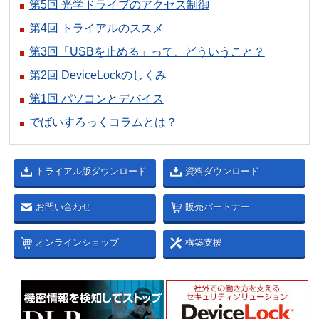
第5回 光学ドライブのアクセス制御
第4回 トライアルのススメ
第3回「USBを止める」って、どういうこと？
第2回 DeviceLockのしくみ
第1回 パソコンとデバイス
でばいすろっくコラムとは？
トライアル版ダウンロード
資料ダウンロード
お問い合わせ
販売パートナー
オンラインショップ
構築支援