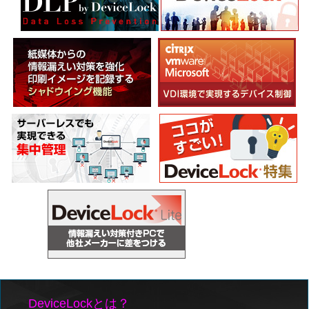
DeviceLockとは？