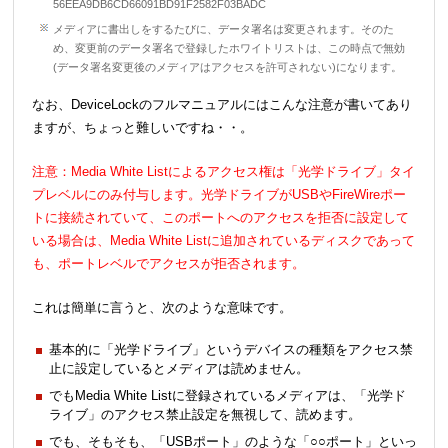
56EEA9DB6CD66091BD91F2582F03BADC
メディアに書出しをするたびに、データ署名は変更されます。そのた
め、変更前のデータ署名で登録したホワイトリストは、この時点で無効
(データ署名変更後のメディアはアクセスを許可されない)になります。
なお、DeviceLockのフルマニュアルにはこんな注意が書いてあり
ますが、ちょっと難しいですね・・。
注意：Media White Listによるアクセス権は「光学ドライブ」タイ
プレベルにのみ付与します。光学ドライブがUSBやFireWireポー
トに接続されていて、このポートへのアクセスを拒否に設定して
いる場合は、Media White Listに追加されているディスクであって
も、ポートレベルでアクセスが拒否されます。
これは簡単に言うと、次のような意味です。
基本的に「光学ドライブ」というデバイスの種類をアクセス禁
止に設定しているとメディアは読めません。
でもMedia White Listに登録されているメディアは、「光学ド
ライブ」のアクセス禁止設定を無視して、読めます。
でも、そもそも、「USBポート」のような「○○ポート」といっ