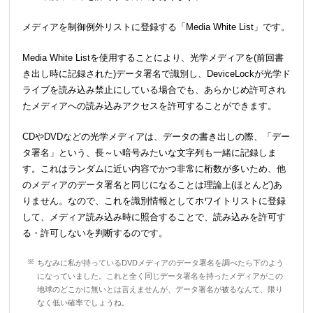
メディアを制御例外リストに登録する「Media White List」です。
Media White Listを使用することにより、光学メディアを(前回書
き出し時に記録された)データ署名で識別し、DeviceLockが光学ド
ライブを読み込み禁止にしている場合でも、あらかじめ許可され
たメディアへの読み込みアクセスを許可することができます。
CDやDVDなどの光学メディアは、データの書き出しの際、「デー
タ署名」という、長～い暗号みたいな文字列も一緒に記録しま
す。これはランダムに近い内容でかつ非常に桁数が多いため、他
のメディアのデータ署名と同じになることは理論上(ほとんど)あ
りません。なので、これを識別情報としてホワイトリストに登録
して、メディア読み込み時に照合することで、読み込みを許可す
る・許可しないを判断するのです。
ちなみに私が持っているDVDメディアのデータ署名を調べたら下のよう
になっていました。これと全く同じデータ署名を持ったメディアがこの
地球のどこかに無いとは言えませんが、データ署名が被るなんて、限り
なく低い確率でしょうね。