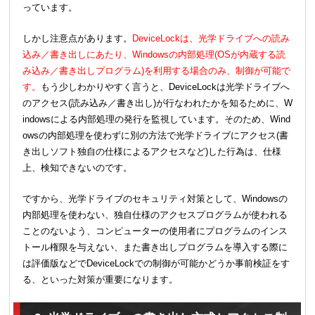
っています。
しかし注意点があります。
DeviceLockは、光学ドライブへの読み
込み／書き出しにあたり、Windowsの内部処理(OSが内蔵する読
み込み／書き出しプログラム)を利用する場合のみ、制御が可能で
す。
もう少しわかりやすく言うと、DeviceLockは光学ドライブへ
のアクセス(読み込み／書き出し)が行なわれたかを知るために、W
indowsによる内部処理の発行を監視しています。そのため、Wind
owsの内部処理を使わずに別の方法で光学ドライブにアクセス(書
き出しソフト独自の仕様によるアクセスなど)した行為は、仕様
上、検知できないのです。
ですから、光学ドライブのセキュリティ対策として、Windowsの
内部処理を使わない、独自仕様のアクセスプログラムが使われる
ことのないよう、コンピューターの使用者にプログラムのインス
トール権限を与えない、また書き出しプログラムを導入する際に
は評価版などでDeviceLockでの制御が可能かどうか事前検証をす
る、といった対策が重要になります。