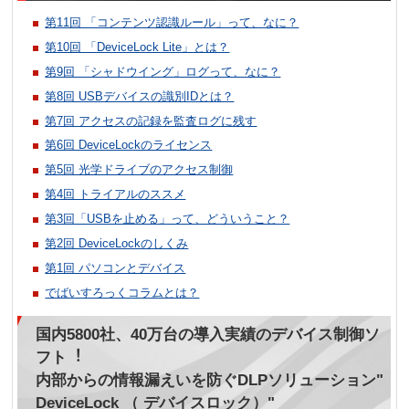
第11回 「コンテンツ認識ルール」って、なに？
第10回 「DeviceLock Lite」とは？
第9回 「シャドウイング」ログって、なに？
第8回 USBデバイスの識別IDとは？
第7回 アクセスの記録を監査ログに残す
第6回 DeviceLockのライセンス
第5回 光学ドライブのアクセス制御
第4回 トライアルのススメ
第3回「USBを止める」って、どういうこと？
第2回 DeviceLockのしくみ
第1回 パソコンとデバイス
でばいすろっくコラムとは？
国内5800社、40万台の導⼊実績のデバイス制御ソ
フト︕
内部からの情報漏えいを防ぐDLPソリューション"
DeviceLock （ デバイスロック）"